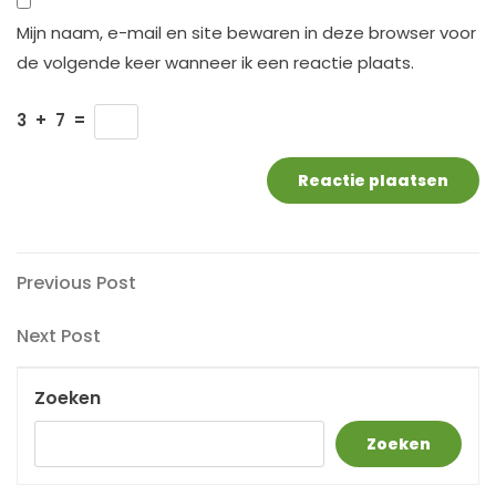
Mijn naam, e-mail en site bewaren in deze browser voor
de volgende keer wanneer ik een reactie plaats.
3
+
7
=
Berichtnavigatie
Previous
Previous Post
Post
Next
Next Post
Post
Zoeken
Zoeken