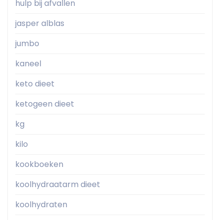
hulp bij afvallen
jasper alblas
jumbo
kaneel
keto dieet
ketogeen dieet
kg
kilo
kookboeken
koolhydraatarm dieet
koolhydraten