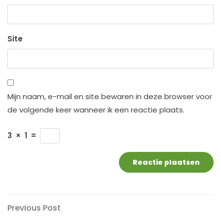
Site
Mijn naam, e-mail en site bewaren in deze browser voor
de volgende keer wanneer ik een reactie plaats.
3
×
1
=
Berichtnavigatie
Previous
Previous Post
Post