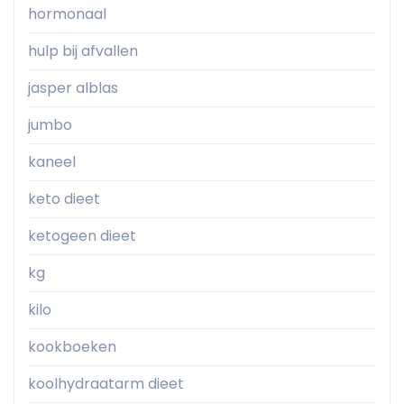
hormonaal
hulp bij afvallen
jasper alblas
jumbo
kaneel
keto dieet
ketogeen dieet
kg
kilo
kookboeken
koolhydraatarm dieet