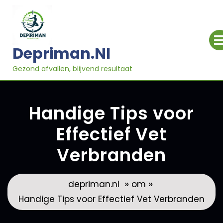
Ga
naar
inhoud
Depriman.nl
Gezond afvallen, blijvend resultaat
Handige Tips voor
Effectief Vet
Verbranden
»
»
depriman.nl
om
Handige Tips voor Effectief Vet Verbranden