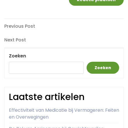
Berichtnavigatie
Previous
Previous Post
Post
Next
Next Post
Post
Zoeken
Zoeken
Laatste artikelen
Effectiviteit van Medicatie bij Vermageren: Feiten
en Overwegingen