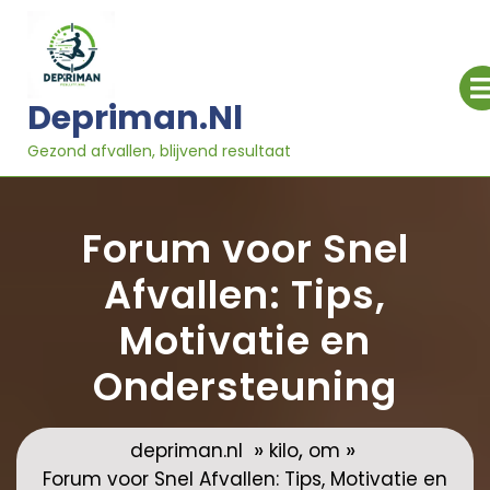
Ga
naar
inhoud
Depriman.nl
Gezond afvallen, blijvend resultaat
Forum voor Snel
Afvallen: Tips,
Motivatie en
Ondersteuning
»
,
»
depriman.nl
kilo
om
Forum voor Snel Afvallen: Tips, Motivatie en