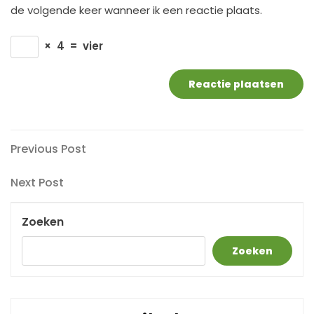
de volgende keer wanneer ik een reactie plaats.
×
4
=
vier
Berichtnavigatie
Previous
Previous Post
Post
Next
Next Post
Post
Zoeken
Zoeken