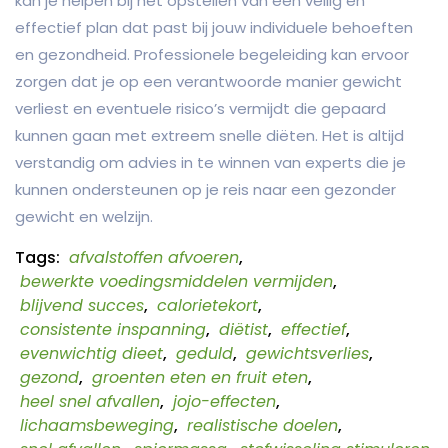
kan je helpen bij het opstellen van een veilig en
effectief plan dat past bij jouw individuele behoeften
en gezondheid. Professionele begeleiding kan ervoor
zorgen dat je op een verantwoorde manier gewicht
verliest en eventuele risico’s vermijdt die gepaard
kunnen gaan met extreem snelle diëten. Het is altijd
verstandig om advies in te winnen van experts die je
kunnen ondersteunen op je reis naar een gezonder
gewicht en welzijn.
Tags:
afvalstoffen afvoeren
,
bewerkte voedingsmiddelen vermijden
,
blijvend succes
,
calorietekort
,
consistente inspanning
,
diëtist
,
effectief
,
evenwichtig dieet
,
geduld
,
gewichtsverlies
,
gezond
,
groenten eten en fruit eten
,
heel snel afvallen
,
jojo-effecten
,
lichaamsbeweging
,
realistische doelen
,