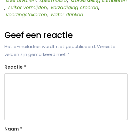
snel afvallen
,
spiermassa
,
stofwisseling stimuleren
,
suiker vermijden
,
verzadiging creëren
,
voedingstekorten
,
water drinken
Geef een reactie
Het e-mailadres wordt niet gepubliceerd.
Vereiste
velden zijn gemarkeerd met
*
Reactie
*
Naam
*