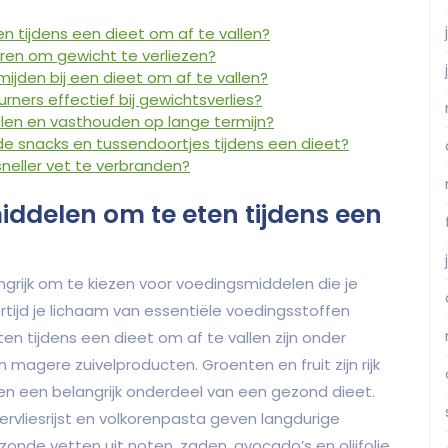
 tijdens een dieet om af te vallen?
ren om gewicht te verliezen?
mijden bij een dieet om af te vallen?
rners effectief bij gewichtsverlies?
en en vasthouden op lange termijn?
e snacks en tussendoortjes tijdens een dieet?
neller vet te verbranden?
ddelen om te eten tijdens een
angrijk om te kiezen voor voedingsmiddelen die je
rtijd je lichaam van essentiële voedingsstoffen
 tijdens een dieet om af te vallen zijn onder
n magere zuivelproducten. Groenten en fruit zijn rijk
en een belangrijk onderdeel van een gezond dieet.
ervliesrijst en volkorenpasta geven langdurige
ezonde vetten uit noten, zaden, avocado’s en olijfolie