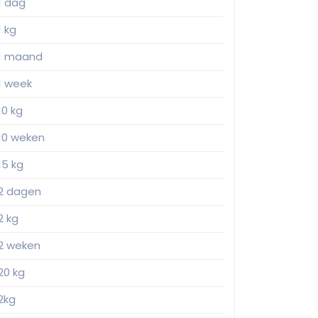
1 dag
1 kg
1 maand
1 week
10 kg
10 weken
15 kg
2 dagen
2 kg
2 weken
20 kg
2kg