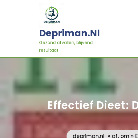
Ga
naar
inhoud
Depriman.nl
Gezond afvallen, blijvend
resultaat
Effectief Dieet:
»
,
»
depriman.nl
af
om
E