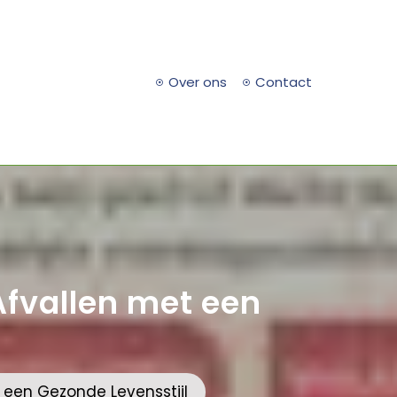
Over ons
Contact
 Afvallen met een
t een Gezonde Levensstijl