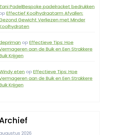
Zani PadelBespoke padelracket bedrukken
op
Effectief Koolhydraatarm Afvallen:
Gezond Gewicht Verliezen met Minder
Koolhydraten
depriman
op
Effectieve Tips: Hoe
Vermageren aan de Buik en Een Strakkere
Buik Krijgen
Windy eten
op
Effectieve Tips: Hoe
Vermageren aan de Buik en Een Strakkere
Buik Krijgen
Archief
augustus 2026