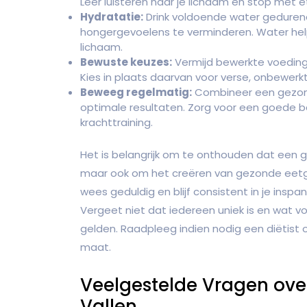
Leer luisteren naar je lichaam en stop met
Hydratatie:
Drink voldoende water geduren
hongergevoelens te verminderen. Water helpt
lichaam.
Bewuste keuzes:
Vermijd bewerkte voeding
Kies in plaats daarvan voor verse, onbewerkt
Beweeg regelmatig:
Combineer een gezon
optimale resultaten. Zorg voor een goede b
krachttraining.
Het is belangrijk om te onthouden dat een go
maar ook om het creëren van gezonde eetgew
wees geduldig en blijf consistent in je inspa
Vergeet niet dat iedereen uniek is en wat vo
gelden. Raadpleeg indien nodig een diëtist 
maat.
Veelgestelde Vragen ove
Vallen