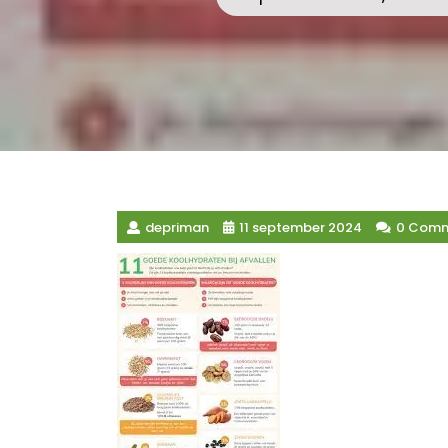
depriman
11 september 2024
0 Com