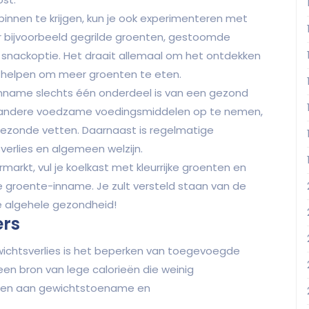
innen te krijgen, kun je ook experimenteren met
 bijvoorbeeld gegrilde groenten, gestoomde
 snackoptie. Het draait allemaal om het ontdekken
n helpen om meer groenten te eten.
nname slechts één onderdeel is van een gezond
 ook andere voedzame voedingsmiddelen op te nemen,
gezonde vetten. Daarnaast is regelmatige
erlies en algemeen welzijn.
arkt, vul je koelkast met kleurrijke groenten en
 groente-inname. Je zult versteld staan van de
je algehele gezondheid!
ers
ewichtsverlies is het beperken van toegevoegde
 een bron van lege calorieën die weinig
agen aan gewichtstoename en