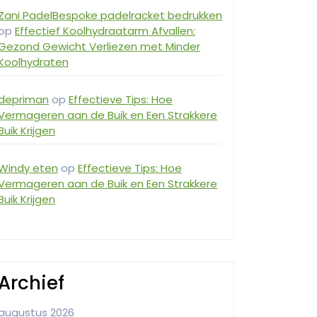
Zani PadelBespoke padelracket bedrukken
op
Effectief Koolhydraatarm Afvallen:
Gezond Gewicht Verliezen met Minder
Koolhydraten
depriman
op
Effectieve Tips: Hoe
Vermageren aan de Buik en Een Strakkere
Buik Krijgen
Windy eten
op
Effectieve Tips: Hoe
Vermageren aan de Buik en Een Strakkere
Buik Krijgen
Archief
augustus 2026