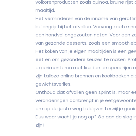
volkorenproducten zoals quinoa, bruine rijs
maaltijd.
Het verminderen van de inname van geraffi
belangrijk bij het afvallen. Vervang zoete sn
een handvol ongezouten noten. Voor een zo
van gezonde desserts, zoals een smoothieb
Het koken van je eigen maaltijden is een g
eet en om gezondere keuzes te maken. Prob
experimenteren met kruiden en specerijen o
zijn talloze online bronnen en kookboeken di
gewichtsverlies.
Onthoud dat afvallen geen sprint is, maar 
veranderingen aanbrengt in je eetgewoonten
om op de juiste weg te blijven terwijl je genie
Dus waar wacht je nog op? Ga aan de slag i
zijn!