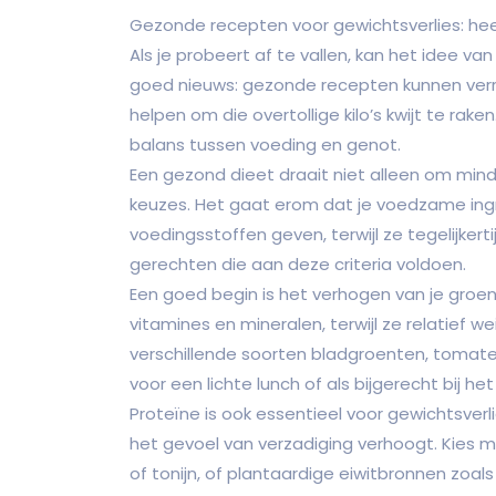
Gezonde recepten voor gewichtsverlies: heerli
Als je probeert af te vallen, kan het idee van
goed nieuws: gezonde recepten kunnen verras
helpen om die overtollige kilo’s kwijt te rake
balans tussen voeding en genot.
Een gezond dieet draait niet alleen om mi
keuzes. Het gaat erom dat je voedzame ing
voedingsstoffen geven, terwijl ze tegelijkertijd
gerechten die aan deze criteria voldoen.
Een goed begin is het verhogen van je groe
vitamines en mineralen, terwijl ze relatief w
verschillende soorten bladgroenten, tomat
voor een lichte lunch of als bijgerecht bij h
Proteïne is ook essentieel voor gewichtsver
het gevoel van verzadiging verhoogt. Kies mag
of tonijn, of plantaardige eiwitbronnen zoa