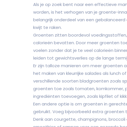
Als je op zoek bent naar een effectieve mani
worden, is het verhogen van je groente-inn
belangrijk onderdeel van een gebalanceerd di
kwijt te raken.
Groenten zitten boordevol voedingsstoffen, v
calorieën bevatten. Door meer groenten toe 
voelen zonder dat je te veel calorieën binne
leiden tot gewichtsverlies op de lange termij
Er zijn talloze manieren om meer groenten a
het maken van kleurrijke salades als lunch o
verschillende soorten bladgroenten zoals sp
groenten toe zoals tomaten, komkommer, papr
ingrediënten toevoegen, zoals kipfilet of ki
Een andere optie is om groenten in gerecht
gebruikt. Voeg bijvoorbeeld extra groenten
Denk aan courgette, champignons, broccoli 
smoothies of sappen voor een gezonde boo