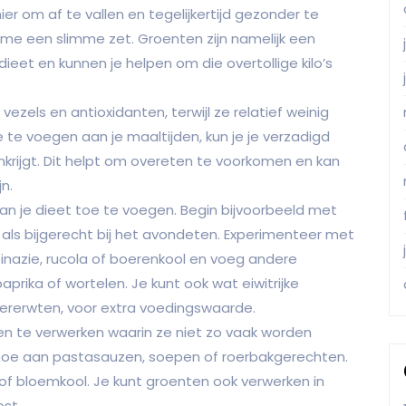
er om af te vallen en tegelijkertijd gezonder te
ame een slimme zet. Groenten zijn namelijk een
eet en kunnen je helpen om die overtollige kilo’s
ezels en antioxidanten, terwijl ze relatief weinig
te voegen aan je maaltijden, kun je je verzadigd
nkrijgt. Dit helpt om overeten te voorkomen en kan
n.
an je dieet toe te voegen. Begin bijvoorbeeld met
f als bijgerecht bij het avondeten. Experimenteer met
inazie, rucola of boerenkool en voeg andere
ika of wortelen. Je kunt ook wat eiwitrijke
kkererwten, voor extra voedingswaarde.
en te verwerken waarin ze niet zo vaak worden
 toe aan pastasauzen, soepen of roerbakgerechten.
of bloemkool. Je kunt groenten ook verwerken in
st.