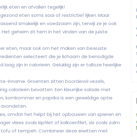
jk eten en afvallen tegelijk!
 gezond eten soms saai of restrictief lijken. Maar
send smakelijk en voedzaam zijn, terwijl ze je ook
n. Het geheim zit hem in het vinden van de juiste
nder eten, maar ook om het maken van bewuste
rediënten selecteert die je lichaam de benodigde
 laag zijn in calorieën. Gelukkig zijn er talloze heerlijke
nte-inname. Groenten zitten boordevol vezels,
einig calorieën bevatten. Een kleurrijke salade met
en, komkommer en paprika is een geweldige optie
et avondeten.
lies, omdat het helpt bij het opbouwen van spieren en
er vlees zoals kipfilet of kalkoenfilet, vis zoals zalm
ls tofu of tempeh. Combineer deze eiwitten met