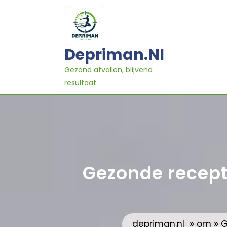
Ga
naar
inhoud
Depriman.nl
Gezond afvallen, blijvend
resultaat
Gezonde recept
»
»
depriman.nl
om
G