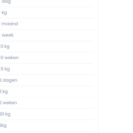
1 dag
1 kg
1 maand
1 week
10 kg
10 weken
15 kg
2 dagen
2 kg
2 weken
20 kg
2kg