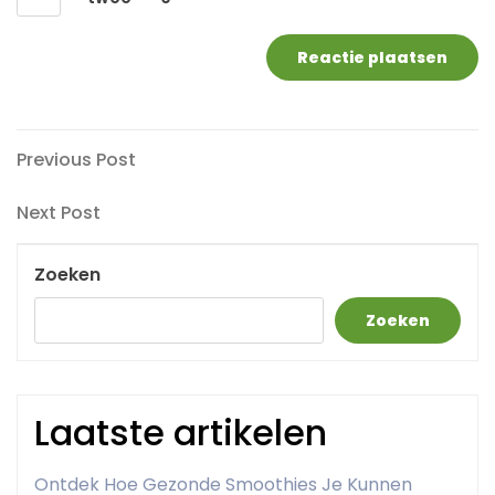
Berichtnavigatie
Previous
Previous Post
Post
Next
Next Post
Post
Zoeken
Zoeken
Laatste artikelen
Ontdek Hoe Gezonde Smoothies Je Kunnen