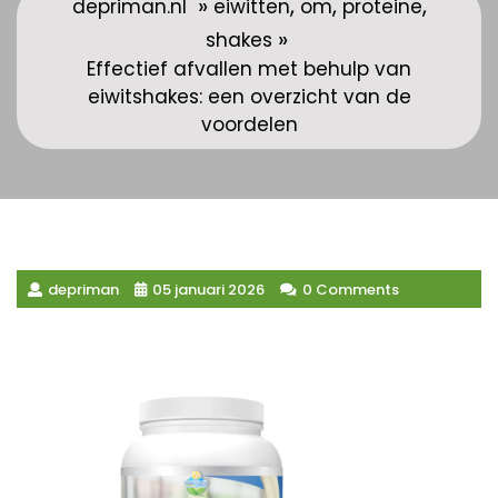
»
,
,
,
depriman.nl
eiwitten
om
proteine
»
shakes
Effectief afvallen met behulp van
eiwitshakes: een overzicht van de
voordelen
depriman
05 januari 2026
0 Comments