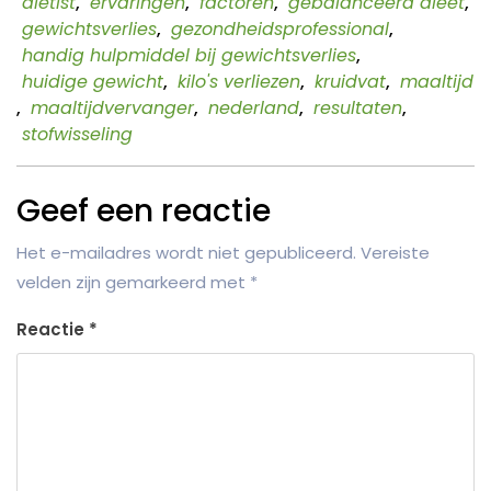
diëtist
,
ervaringen
,
factoren
,
gebalanceerd dieet
,
gewichtsverlies
,
gezondheidsprofessional
,
handig hulpmiddel bij gewichtsverlies
,
huidige gewicht
,
kilo's verliezen
,
kruidvat
,
maaltijd
,
maaltijdvervanger
,
nederland
,
resultaten
,
stofwisseling
Geef een reactie
Het e-mailadres wordt niet gepubliceerd.
Vereiste
velden zijn gemarkeerd met
*
Reactie
*