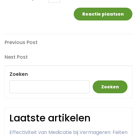
Berichtnavigatie
Previous
Previous Post
Post
Next
Next Post
Post
Zoeken
Zoeken
Laatste artikelen
Effectiviteit van Medicatie bij Vermageren: Feiten