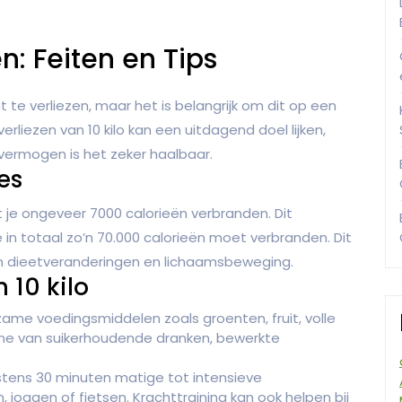
en: Feiten en Tips
te verliezen, maar het is belangrijk om dit op een
liezen van 10 kilo kan een uitdagend doel lijken,
vermogen is het zeker haalbaar.
es
t je ongeveer 7000 calorieën verbranden. Dit
je in totaal zo’n 70.000 calorieën moet verbranden. Dit
n dieetveranderingen en lichaamsbeweging.
 10 kilo
me voedingsmiddelen zoals groenten, fruit, volle
me van suikerhoudende dranken, bewerkte
stens 30 minuten matige tot intensieve
 joggen of fietsen. Krachttraining kan ook helpen bij