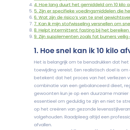
4. Hoe lang duurt het gemiddeld om 10 kilo a
5. Zijn er specifieke voedingsmiddelen die het
6. Wat zijn de risico’s van te snel gewichtsver
7. Kan ik mijn stofwisseling versnellen om snell
8. Helpt intermittent fasting bij het bereiken
9. Zijn supplementen zoals fat burners veilig 
1. Hoe snel kan ik 10 kilo
Het is belangrijk om te benadrukken dat het 
toewijding vereist. Een realistisch doel is om
betekent dat het proces van het verliezen v
combinatie van een gebalanceerd dieet, r
gewoonten kun je op een duurzame manier gew
essentieel om geduldig te zijn en niet te st
op het creëren van gezonde levensstijlvera
volgehouden. Raadpleeg altijd een profession
afvallen.