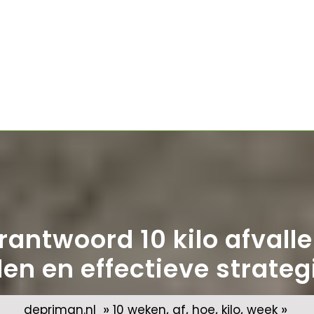
rantwoord 10 kilo afvalle
len en effectieve strateg
»
,
,
,
,
»
depriman.nl
10 weken
af
hoe
kilo
week