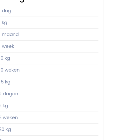
1 dag
1 kg
1 maand
1 week
10 kg
10 weken
15 kg
2 dagen
2 kg
2 weken
20 kg