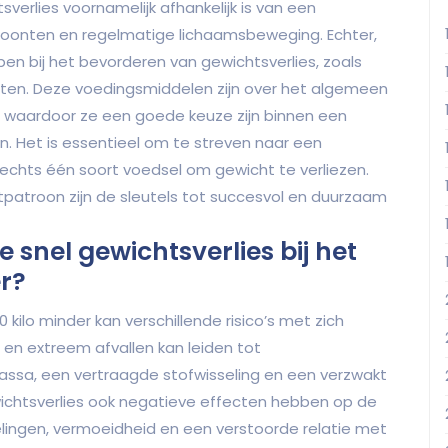
sverlies voornamelijk afhankelijk is van een
oonten en regelmatige lichaamsbeweging. Echter,
n bij het bevorderen van gewichtsverlies, zoals
itten. Deze voedingsmiddelen zijn over het algemeen
en, waardoor ze een goede keuze zijn binnen een
n. Het is essentieel om te streven naar een
lechts één soort voedsel om gewicht te verliezen.
eetpatroon zijn de sleutels tot succesvol en duurzaam
te snel gewichtsverlies bij het
er?
0 kilo minder kan verschillende risico’s met zich
en extreem afvallen kan leiden tot
massa, een vertraagde stofwisseling en een verzwakt
chtsverlies ook negatieve effecten hebben op de
ingen, vermoeidheid en een verstoorde relatie met