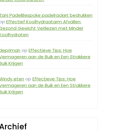
Zani PadelBespoke padelracket bedrukken
op
Effectief Koolhydraatarm Afvallen:
Gezond Gewicht Verliezen met Minder
Koolhydraten
depriman
op
Effectieve Tips: Hoe
Vermageren aan de Buik en Een Strakkere
Buik Krijgen
Windy eten
op
Effectieve Tips: Hoe
Vermageren aan de Buik en Een Strakkere
Buik Krijgen
Archief