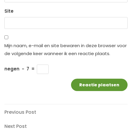
Site
Mijn naam, e-mail en site bewaren in deze browser voor
de volgende keer wanneer ik een reactie plaats.
negen
−
7
=
Berichtnavigatie
Previous
Previous Post
Post
Next
Next Post