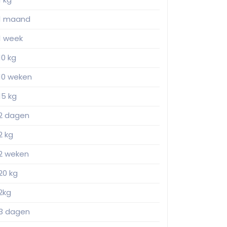
1 maand
1 week
10 kg
10 weken
15 kg
2 dagen
2 kg
2 weken
20 kg
2kg
3 dagen