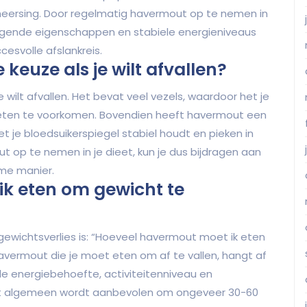
heersing. Door regelmatig havermout op te nemen in
adigende eigenschappen en stabiele energieniveaus
cesvolle afslankreis.
euze als je wilt afvallen?
wilt afvallen. Het bevat veel vezels, waardoor het je
reten te voorkomen. Bovendien heeft havermout een
t je bloedsuikerspiegel stabiel houdt en pieken in
t op te nemen in je dieet, kun je dus bijdragen aan
me manier.
k eten om gewicht te
ewichtsverlies is: “Hoeveel havermout moet ik eten
avermout die je moet eten om af te vallen, hangt af
uele energiebehoefte, activiteitenniveau en
 het algemeen wordt aanbevolen om ongeveer 30-60