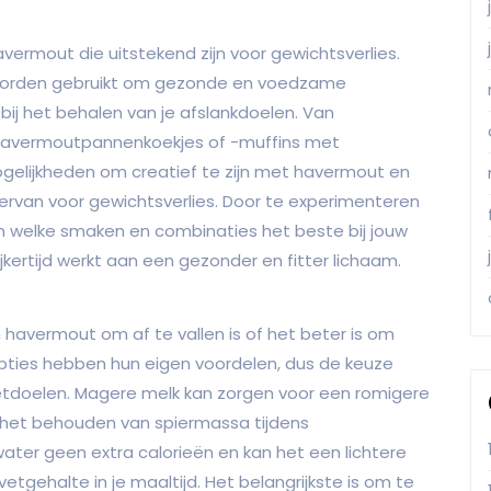
avermout die uitstekend zijn voor gewichtsverlies.
 worden gebruikt om gezonde en voedzame
bij het behalen van je afslankdoelen. Van
 havermoutpannenkoekjes of -muffins met
gelijkheden om creatief te zijn met havermout en
n ervan voor gewichtsverlies. Door te experimenteren
n welke smaken en combinaties het beste bij jouw
jkertijd werkt aan een gezonder en fitter lichaam.
 havermout om af te vallen is of het beter is om
pties hebben hun eigen voordelen, dus de keuze
eetdoelen. Magere melk kan zorgen voor een romigere
ij het behouden van spiermassa tijdens
ater geen extra calorieën en kan het een lichtere
vetgehalte in je maaltijd. Het belangrijkste is om te