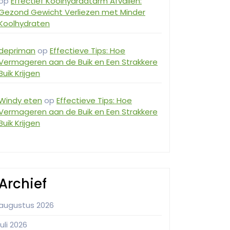
op
Effectief Koolhydraatarm Afvallen:
Gezond Gewicht Verliezen met Minder
Koolhydraten
depriman
op
Effectieve Tips: Hoe
Vermageren aan de Buik en Een Strakkere
Buik Krijgen
Windy eten
op
Effectieve Tips: Hoe
Vermageren aan de Buik en Een Strakkere
Buik Krijgen
Archief
augustus 2026
juli 2026