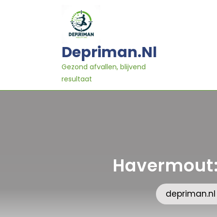
Ga
naar
inhoud
Depriman.nl
Gezond afvallen, blijvend
resultaat
Havermout:
depriman.nl