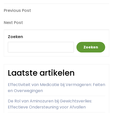
Berichtnavigatie
Previous
Previous Post
Post
Next
Next Post
Post
Zoeken
Zoeken
Laatste artikelen
Effectiviteit van Medicatie bij Vermageren: Feiten
en Overwegingen
De Rol van Aminozuren bij Gewichtsverlies:
Effectieve Ondersteuning voor Afvallen