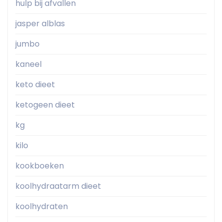
hulp bij afvallen
jasper alblas
jumbo
kaneel
keto dieet
ketogeen dieet
kg
kilo
kookboeken
koolhydraatarm dieet
koolhydraten