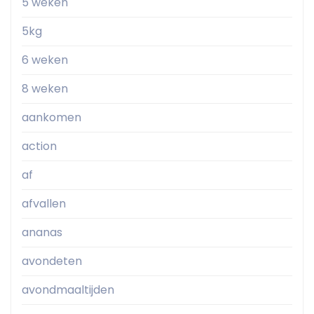
5 weken
5kg
6 weken
8 weken
aankomen
action
af
afvallen
ananas
avondeten
avondmaaltijden