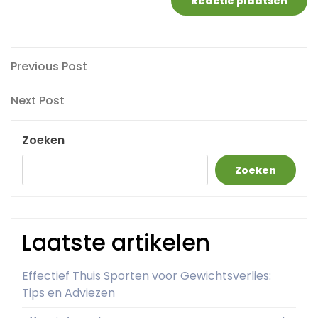
Berichtnavigatie
Previous
Previous Post
Post
Next
Next Post
Post
Zoeken
Zoeken
Laatste artikelen
Effectief Thuis Sporten voor Gewichtsverlies:
Tips en Adviezen