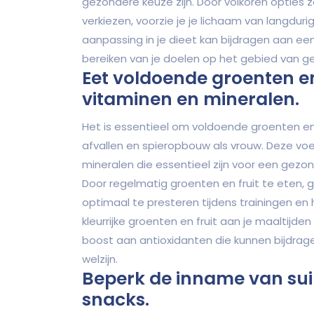
gezondere keuze zijn. Door volkoren opties zo
verkiezen, voorzie je je lichaam van langduri
aanpassing in je dieet kan bijdragen aan ee
bereiken van je doelen op het gebied van g
Eet voldoende groenten en
vitaminen en mineralen.
Het is essentieel om voldoende groenten en
afvallen en spieropbouw als vrouw. Deze voed
mineralen die essentieel zijn voor een gez
Door regelmatig groenten en fruit te eten, 
optimaal te presteren tijdens trainingen e
kleurrijke groenten en fruit aan je maaltijde
boost aan antioxidanten die kunnen bijdr
welzijn.
Beperk de inname van su
snacks.