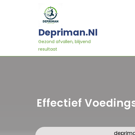
Ga
naar
inhoud
Depriman.nl
Gezond afvallen, blijvend
resultaat
Effectief Voedin
deprima