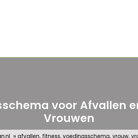
gsschema voor Afvallen e
Vrouwen
»
,
,
,
,
n.nl
afvallen
fitness
voedingsschema
vrouw
vr