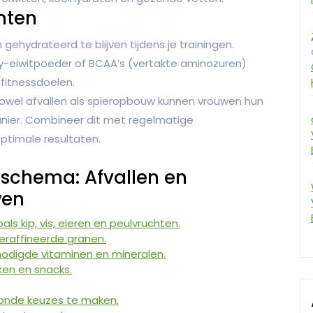
nten
ehydrateerd te blijven tijdens je trainingen.
-eiwitpoeder of BCAA’s (vertakte aminozuren)
 fitnessdoelen.
owel afvallen als spieropbouw kunnen vrouwen hun
nier. Combineer dit met regelmatige
ptimale resultaten.
sschema: Afvallen en
wen
ls kip, vis, eieren en peulvruchten.
geraffineerde granen.
nodigde vitaminen en mineralen.
en en snacks.
zonde keuzes te maken.