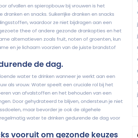
oor afvallen en spieropbouw bij vrouwen is het
dranken en snacks. Suikerrijke dranken en snacks
dingsstoffen, waardoor ze niet bijdragen aan een
ongezoete thee of andere gezonde drankopties en het
ame alternatieven zoals fruit, noten of groenten, kun
ame en je lichaam voorzien van de juiste brandstof
durende de dag.
doende water te drinken wanneer je werkt aan een
 als vrouw. Water speelt een cruciale rol bij het
oeren van afvalstoffen en het behouden van een
ingen. Door gehydrateerd te blijven, ondersteun je niet
tnessdoelen, maar bevorder je ook de algehele
 regelmatig water te drinken gedurende de dag voor
cks vooruit om gezonde keuzes