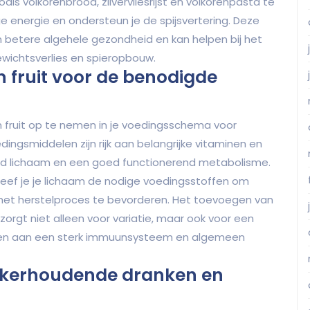
als volkorenbrood, zilvervliesrijst en volkorenpasta te
ge energie en ondersteun je de spijsvertering. Deze
n betere algehele gezondheid en kan helpen bij het
ewichtsverlies en spieropbouw.
 fruit voor de benodigde
 fruit op te nemen in je voedingsschema voor
ingsmiddelen zijn rijk aan belangrijke vitaminen en
ond lichaam en een goed functionerend metabolisme.
geef je je lichaam de nodige voedingsstoffen om
n het herstelproces te bevorderen. Het toevoegen van
n zorgt niet alleen voor variatie, maar ook voor een
agen aan een sterk immuunsysteem en algemeen
ikerhoudende dranken en