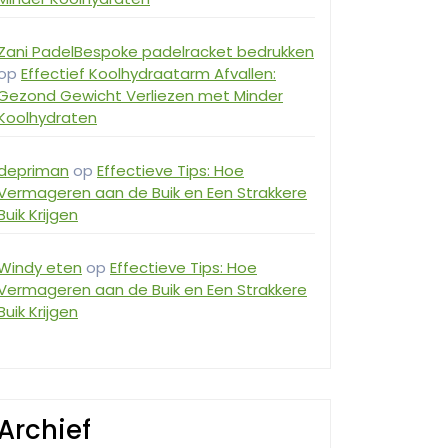
Zani PadelBespoke padelracket bedrukken
op
Effectief Koolhydraatarm Afvallen:
Gezond Gewicht Verliezen met Minder
Koolhydraten
depriman
op
Effectieve Tips: Hoe
Vermageren aan de Buik en Een Strakkere
Buik Krijgen
Windy eten
op
Effectieve Tips: Hoe
Vermageren aan de Buik en Een Strakkere
Buik Krijgen
Archief