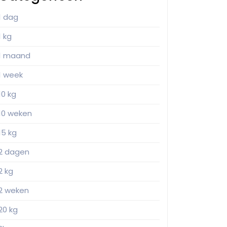
1 dag
1 kg
1 maand
1 week
10 kg
10 weken
15 kg
2 dagen
2 kg
2 weken
20 kg