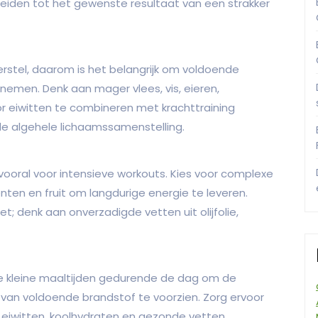
eiden tot het gewenste resultaat van een strakker
herstel, daarom is het belangrijk om voldoende
e nemen. Denk aan mager vlees, vis, eieren,
r eiwitten te combineren met krachttraining
de algehele lichaamssamenstelling.
, vooral voor intensieve workouts. Kies voor complexe
nten en fruit om langdurige energie te leveren.
t; denk aan onverzadigde vetten uit olijfolie,
kleine maaltijden gedurende de dag om de
 van voldoende brandstof te voorzien. Zorg ervoor
 eiwitten, koolhydraten en gezonde vetten.