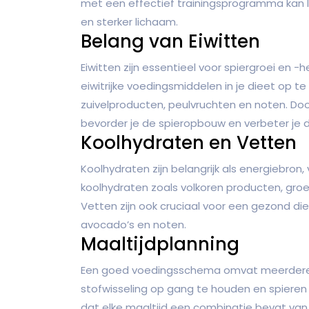
met een effectief trainingsprogramma kan l
en sterker lichaam.
Belang van Eiwitten
Eiwitten zijn essentieel voor spiergroei en -
eiwitrijke voedingsmiddelen in je dieet op t
zuivelproducten, peulvruchten en noten. Doo
bevorder je de spieropbouw en verbeter je 
Koolhydraten en Vetten
Koolhydraten zijn belangrijk als energiebron
koolhydraten zoals volkoren producten, groe
Vetten zijn ook cruciaal voor een gezond diee
avocado’s en noten.
Maaltijdplanning
Een goed voedingsschema omvat meerdere 
stofwisseling op gang te houden en spieren
dat elke maaltijd een combinatie bevat van