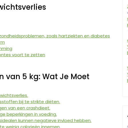
ichtsverlies
zondheidsproblemen, zoals hartziekten en diabetes
orm
emming
tes voort te zetten
n van 5 kg: Wat Je Moet
wichtsverlies.
stoffen bij te strikte diëten.
gen van een crashdieet.
nge beperkingen in voeding.
dsidealen kunnen negatieve invloed hebben.
 te weinig calorieën innemen.