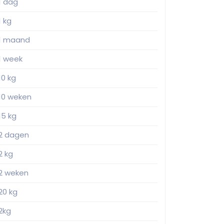
1 dag
1 kg
1 maand
1 week
10 kg
10 weken
15 kg
2 dagen
2 kg
2 weken
20 kg
2kg