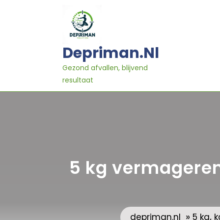
Ga
naar
inhoud
Depriman.nl
Gezond afvallen, blijvend
resultaat
5 kg vermageren
»
,
depriman.nl
5 kg
k