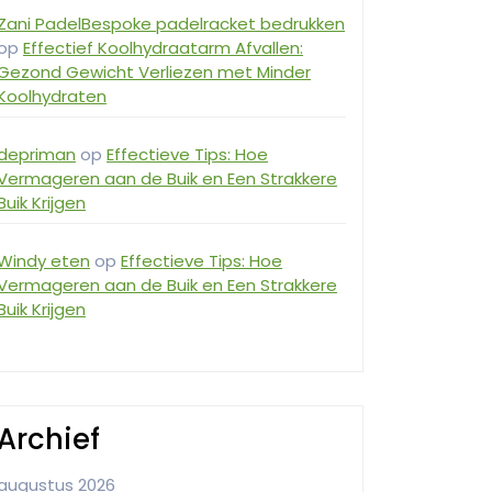
Zani PadelBespoke padelracket bedrukken
op
Effectief Koolhydraatarm Afvallen:
Gezond Gewicht Verliezen met Minder
Koolhydraten
depriman
op
Effectieve Tips: Hoe
Vermageren aan de Buik en Een Strakkere
Buik Krijgen
Windy eten
op
Effectieve Tips: Hoe
Vermageren aan de Buik en Een Strakkere
Buik Krijgen
Archief
augustus 2026