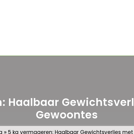
: Haalbaar Gewichtsver
Gewoontes
»
g
5 kg vermageren: Haalbaar Gewichtsverlies m