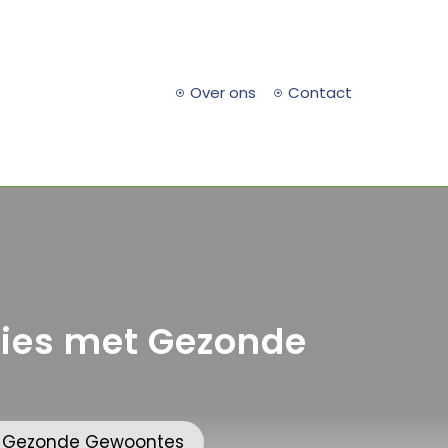
Over ons
Contact
lies met Gezonde
et Gezonde Gewoontes