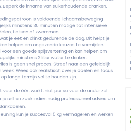
. Beperk de inname van suikerhoudende dranken,
dingspatroon is voldoende lichaamsbeweging
gelijks minstens 30 minuten matige tot intensieve
ndelen, fietsen of zwemmen.
 wat je eet en drinkt gedurende de dag. Dit helpt je
kan helpen om ongezonde keuzes te vermijden.
l voor een goede spijsvertering en kan helpen om
lijks minstens 2 liter water te drinken.
ies is geen snel proces. Streef naar een geleidelijk
r week. Wees ook realistisch over je doelen en focus
p lange termijn vol te houden zijn.
t voor de één werkt, niet per se voor de ander zal
or jezelf en zoek indien nodig professioneel advies om
slankdoelen.
steuning kun je succesvol 5 kg vermageren en werken