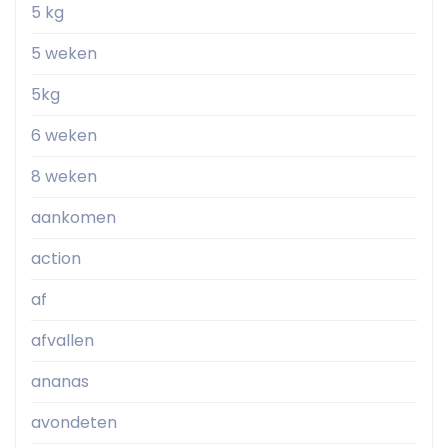
5 kg
5 weken
5kg
6 weken
8 weken
aankomen
action
af
afvallen
ananas
avondeten