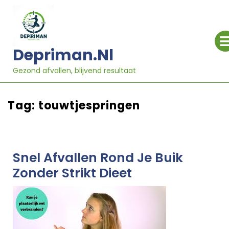
Ga
naar
inhoud
Depriman.nl
Gezond afvallen, blijvend resultaat
Tag:
touwtjespringen
Snel Afvallen Rond Je Buik
Zonder Strikt Dieet