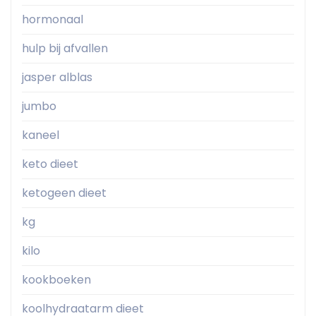
hormonaal
hulp bij afvallen
jasper alblas
jumbo
kaneel
keto dieet
ketogeen dieet
kg
kilo
kookboeken
koolhydraatarm dieet