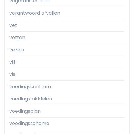
vegetarisch dieet
verantwoord afvallen
vet
vetten
vezels
vijf
vis
voedingscentrum
voedingsmiddelen
voedingsplan
voedingsschema