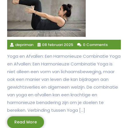
depriman
08 februari 2025
0 Comments
Yoga en Afvallen: Een Harmonieuze Combinatie Yoga
en Afvallen: Een Harmonieuze Combinatie Yoga is
niet alleen een vorm van lichaamsbeweging, maar
ook een manier van leven die kan bijdragen aan
gewichtsverlies en algemeen welzijn. De combinatie
van yoga en afvallen kan een krachtige en
harmonieuze benadering zijn om je doelen te
bereiken. Verbinding tussen Yoga […]
Read
Read More
More