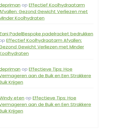
depriman
op
Effectief Koolhydraatarm
Afvallen: Gezond Gewicht Verliezen met
Minder Koolhydraten
Zani PadelBespoke padelracket bedrukken
op
Effectief Koolhydraatarm Afvallen:
Gezond Gewicht Verliezen met Minder
Koolhydraten
depriman
op
Effectieve Tips: Hoe
Vermageren aan de Buik en Een Strakkere
Buik Krijgen
Windy eten
op
Effectieve Tips: Hoe
Vermageren aan de Buik en Een Strakkere
Buik Krijgen