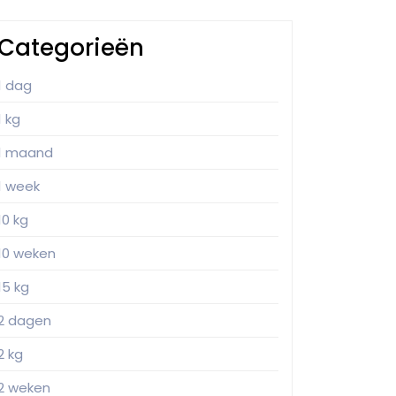
Categorieën
1 dag
1 kg
1 maand
1 week
10 kg
10 weken
15 kg
2 dagen
2 kg
2 weken