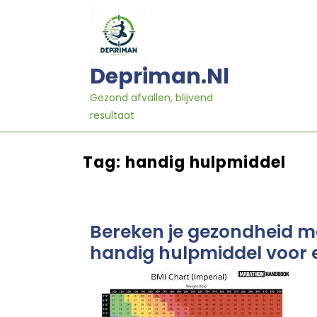
Ga
naar
inhoud
Depriman.nl
Gezond afvallen, blijvend
resultaat
Tag:
handig hulpmiddel
Bereken je gezondheid me
handig hulpmiddel voor 