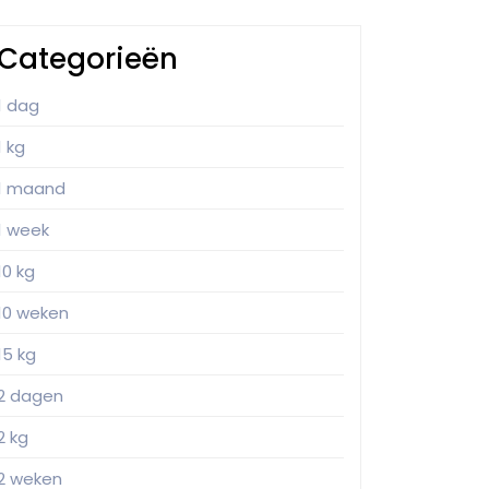
Categorieën
1 dag
1 kg
1 maand
1 week
10 kg
10 weken
15 kg
2 dagen
2 kg
2 weken