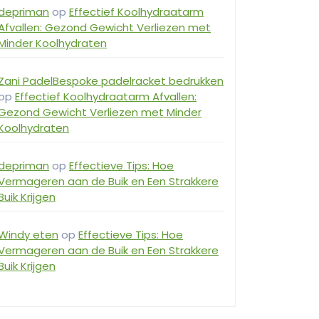
depriman
op
Effectief Koolhydraatarm
Afvallen: Gezond Gewicht Verliezen met
Minder Koolhydraten
Zani PadelBespoke padelracket bedrukken
op
Effectief Koolhydraatarm Afvallen:
Gezond Gewicht Verliezen met Minder
Koolhydraten
depriman
op
Effectieve Tips: Hoe
Vermageren aan de Buik en Een Strakkere
Buik Krijgen
Windy eten
op
Effectieve Tips: Hoe
Vermageren aan de Buik en Een Strakkere
Buik Krijgen