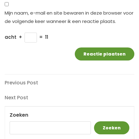
Mijn naam, e-mail en site bewaren in deze browser voor
de volgende keer wanneer ik een reactie plaats.
acht
+
=
11
Berichtnavigatie
Previous
Previous Post
Post
Next
Next Post
Post
Zoeken
Zoeken